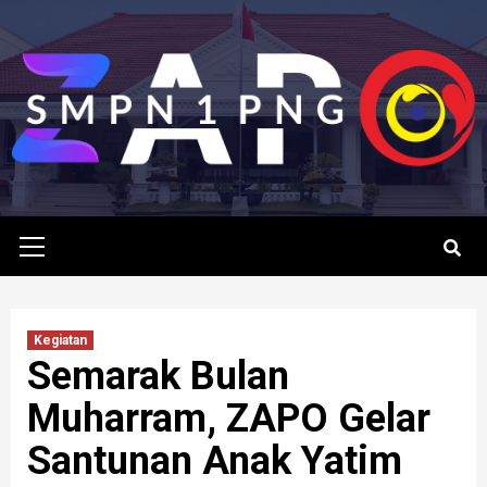
Skip
to
content
Primary
Menu
Kegiatan
Semarak Bulan
Muharram, ZAPO Gelar
Santunan Anak Yatim