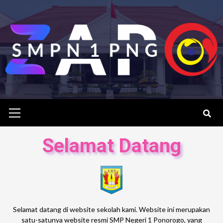
Selamat Datang
Selamat datang di website sekolah kami. Website ini merupakan
satu-satunya website resmi SMP Negeri 1 Ponorogo, yang