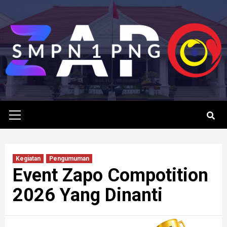
Skip
to
content
Primary
Menu
Kegiatan
Pengumuman
Event Zapo Compotition
2026 Yang Dinanti