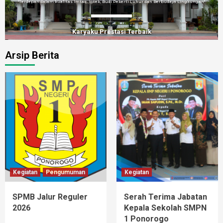
"Terdepan dalam kualitas Imtaq, Iptek, Budi Pekerti Luhur dan Berbudaya Lingkungan"
Kegiatan
Serah Terima Jabatan Kepala Sekolah SMPN
1 Ponorogo Berlangsung Khidmat
Karyaku Prestasi Terbaik
2
Arsip Berita
Kegiatan
Berbagi Kasih Yatim Piatu dan Dhuafa 1447 H
/ 2026 M
3
Kegiatan
Pondok Ramadhan 2026: 3 Hari yang
Mengubah Cerita di SMP Negeri 1 Ponorogo
4
Kegiatan
Pengumuman
Kegiatan
Kegiatan
Pengumuman
Event Zapo Compotition 2026 Yang Dinanti
SPMB Jalur Reguler
Serah Terima Jabatan
5
2026
Kepala Sekolah SMPN
1 Ponorogo