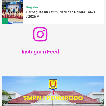
Kegiatan
Berbagi Kasih Yatim Piatu dan Dhuafa 1447 H
/ 2026 M
3
Kegiatan
Pondok Ramadhan 2026: 3 Hari yang
Mengubah Cerita di SMP Negeri 1 Ponorogo
4
Instagram Feed
Kegiatan
Pengumuman
Event Zapo Compotition 2026 Yang Dinanti
5
Kegiatan
Pengumuman
SPMB Jalur Reguler 2026
SMPN 1 PONOROGO
1