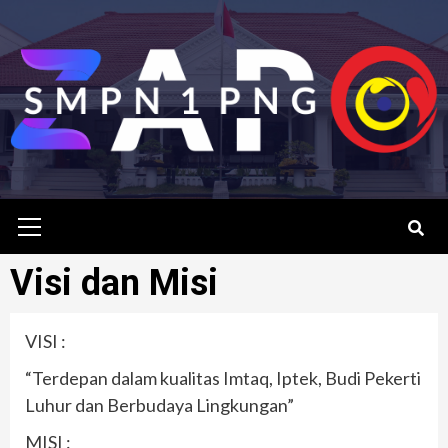
Skip
to
content
Primary
Menu
Visi dan Misi
VISI :
“Terdepan dalam kualitas Imtaq, Iptek, Budi Pekerti
Luhur dan Berbudaya Lingkungan”
MISI :