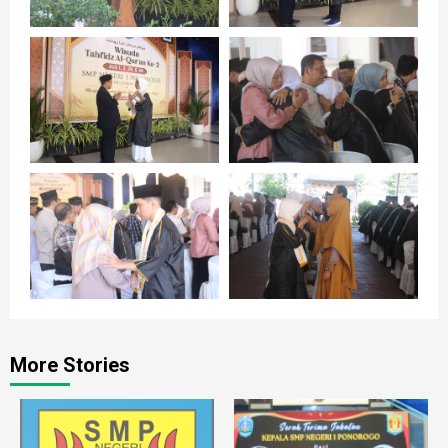
Ya
Next
PURNAWIYATA
More Stories