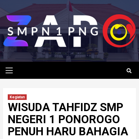
Skip
to
content
Primary
Menu
Kegiatan
WISUDA TAHFIDZ SMP
NEGERI 1 PONOROGO
PENUH HARU BAHAGIA