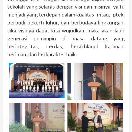
sekolah yang selaras dengan visi dan misinya, yaitu
menjadi yang terdepan dalam kualitas Imtaq, Iptek,
berbudi pekerti luhur, dan berbudaya lingkungan.
Jika visinya dapat kita wujudkan, maka akan lahir
generasi pemimpin di masa datang yang
berintegritas, cerdas, berakhlaqul kariman,
beriman, dan berkarakter baik.
C
Pre
Se
R
Bul
Mu
ZA
Gel
Sa
An