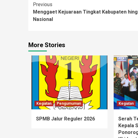
Continue
Previous
Menggaet Kejuaraan Tingkat Kabupaten hin
Reading
Nasional
More Stories
Kegiatan
Pengumuman
Kegiatan
SPMB Jalur Reguler 2026
Serah T
Kepala 
Ponorog