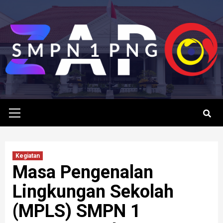
Skip
to
content
Primary
Menu
Kegiatan
Masa Pengenalan
Lingkungan Sekolah
(MPLS) SMPN 1