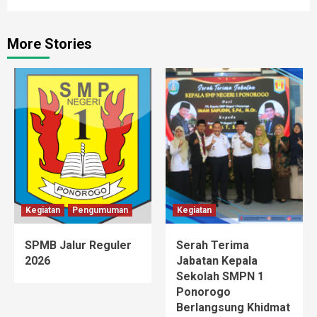
More Stories
Kegiatan
Pengumuman
Kegiatan
SPMB Jalur Reguler
Serah Terima
2026
Jabatan Kepala
Sekolah SMPN 1
Ponorogo
Berlangsung Khidmat