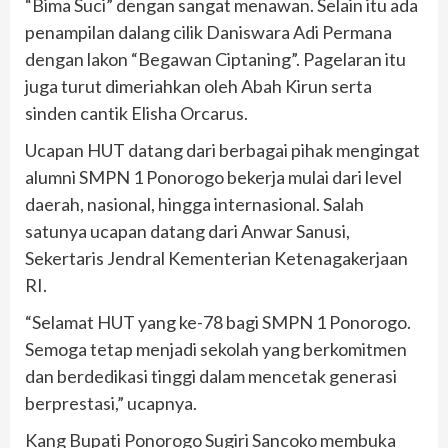
“Bima Suci” dengan sangat menawan. Selain itu ada
penampilan dalang cilik Daniswara Adi Permana
dengan lakon “Begawan Ciptaning”. Pagelaran itu
juga turut dimeriahkan oleh Abah Kirun serta
sinden cantik Elisha Orcarus.
Ucapan HUT datang dari berbagai pihak mengingat
alumni SMPN 1 Ponorogo bekerja mulai dari level
daerah, nasional, hingga internasional. Salah
satunya ucapan datang dari Anwar Sanusi,
Sekertaris Jendral Kementerian Ketenagakerjaan
RI.
“Selamat HUT yang ke-78 bagi SMPN 1 Ponorogo.
Semoga tetap menjadi sekolah yang berkomitmen
dan berdedikasi tinggi dalam mencetak generasi
berprestasi,” ucapnya.
Kang Bupati Ponorogo Sugiri Sancoko membuka