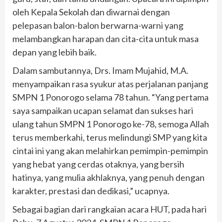
oleh Kepala Sekolah dan diwarnai dengan
pelepasan balon-balon berwarna-warni yang
melambangkan harapan dan cita-cita untuk masa
depan yang lebih baik.
Dalam sambutannya, Drs. Imam Mujahid, M.A.
menyampaikan rasa syukur atas perjalanan panjang
SMPN 1 Ponorogo selama 78 tahun. “Yang pertama
saya sampaikan ucapan selamat dan sukses hari
ulang tahun SMPN 1 Ponorogo ke-78, semoga Allah
terus memberkahi, terus melindungi SMP yang kita
cintai ini yang akan melahirkan pemimpin-pemimpin
yang hebat yang cerdas otaknya, yang bersih
hatinya, yang mulia akhlaknya, yang penuh dengan
karakter, prestasi dan dedikasi,” ucapnya.
Sebagai bagian dari rangkaian acara HUT, pada hari