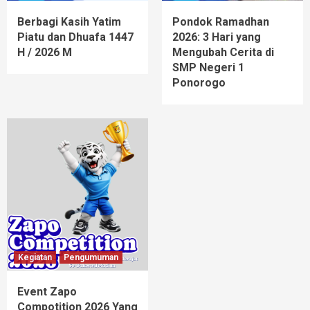
Berbagi Kasih Yatim
Pondok Ramadhan
Piatu dan Dhuafa 1447
2026: 3 Hari yang
H / 2026 M
Mengubah Cerita di
SMP Negeri 1
Ponorogo
Kegiatan
Pengumuman
Event Zapo
Compotition 2026 Yang