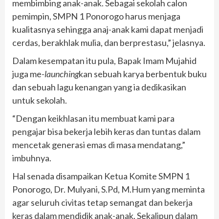
membimbing anak-anak. Sebagai sekolah calon
pemimpin, SMPN 1 Ponorogo harus menjaga
kualitasnya sehingga anaj-anak kami dapat menjadi
cerdas, berakhlak mulia, dan berprestasu,” jelasnya.
Dalam kesempatan itu pula, Bapak Imam Mujahid
juga me-
launching
kan sebuah karya berbentuk buku
dan sebuah lagu kenangan yang ia dedikasikan
untuk sekolah.
“Dengan keikhlasan itu membuat kami para
pengajar bisa bekerja lebih keras dan tuntas dalam
mencetak generasi emas di masa mendatang,”
imbuhnya.
Hal senada disampaikan Ketua Komite SMPN 1
Ponorogo, Dr. Mulyani, S.Pd, M.Hum yang meminta
agar seluruh civitas tetap semangat dan bekerja
keras dalam mendidik anak-anak. Sekalipun dalam