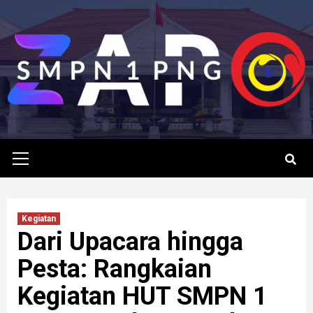
Skip
to
content
Primary
Menu
Kegiatan
Dari Upacara hingga
Pesta: Rangkaian
Kegiatan HUT SMPN 1