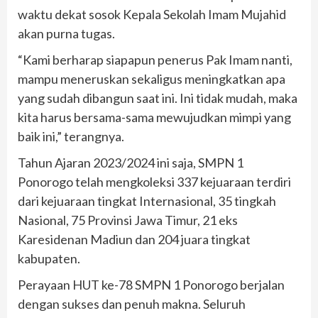
waktu dekat sosok Kepala Sekolah Imam Mujahid
akan purna tugas.
“Kami berharap siapapun penerus Pak Imam nanti,
mampu meneruskan sekaligus meningkatkan apa
yang sudah dibangun saat ini. Ini tidak mudah, maka
kita harus bersama-sama mewujudkan mimpi yang
baik ini,” terangnya.
Tahun Ajaran 2023/2024 ini saja, SMPN 1
Ponorogo telah mengkoleksi 337 kejuaraan terdiri
dari kejuaraan tingkat Internasional, 35 tingkah
Nasional, 75 Provinsi Jawa Timur, 21 eks
Karesidenan Madiun dan 204 juara tingkat
kabupaten.
Perayaan HUT ke-78 SMPN 1 Ponorogo berjalan
dengan sukses dan penuh makna. Seluruh