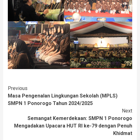
Continue
Previous
Masa Pengenalan Lingkungan Sekolah (MPLS)
Reading
SMPN 1 Ponorogo Tahun 2024/2025
Next
Semangat Kemerdekaan: SMPN 1 Ponorogo
Mengadakan Upacara HUT RI ke-79 dengan Penuh
Khidmat