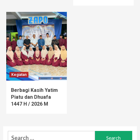
Kegiatan
Berbagi Kasih Yatim
Piatu dan Dhuafa
1447 H / 2026 M
Search