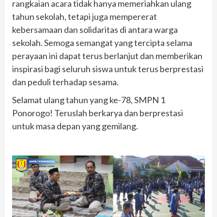
rangkaian acara tidak hanya memeriahkan ulang
tahun sekolah, tetapi juga mempererat
kebersamaan dan solidaritas di antara warga
sekolah. Semoga semangat yang tercipta selama
perayaan ini dapat terus berlanjut dan memberikan
inspirasi bagi seluruh siswa untuk terus berprestasi
dan peduli terhadap sesama.
Selamat ulang tahun yang ke-78, SMPN 1
Ponorogo! Teruslah berkarya dan berprestasi
untuk masa depan yang gemilang.