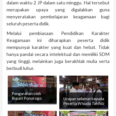
dalam waktu 2 JP dalam satu minggu. Hal tersebut
merupakan upaya yang digalakkan guna
menyeratakan pembelajaran keagamaan bagi
seluruh peserta didik.
Melalui pembiasaan Pendidikan Karakter
Keagamaan ini diharapkan peserta didik
mempunyai karakter yang kuat dan hebat. Tidak
hanya pandai secara intelektual dan memiliki SDM
yang tinggi, melainkan juga berakhlak mulia serta
berbudi luhur.
C
Pre
Pengarahan oleh
LA
Bupati Ponorogo
Ucapan selamat kepada
R
Peserta Wisuda Tahfidz
MA
SE