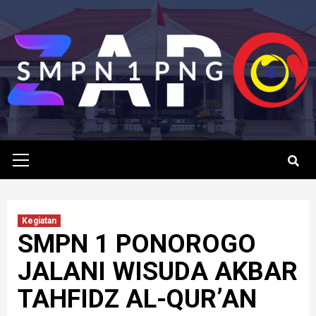
Skip
to
content
Primary
Menu
Kegiatan
SMPN 1 PONOROGO
JALANI WISUDA AKBAR
TAHFIDZ AL-QUR’AN