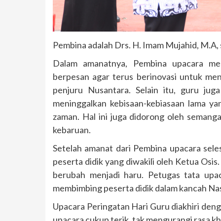
Pembina adalah Drs. H. Imam Mujahid, M.A,
Dalam amanatnya, Pembina upacara men
berpesan agar terus berinovasi untuk me
penjuru Nusantara. Selain itu, guru ju
meninggalkan kebisaan-kebiasaan lama ya
zaman. Hal ini juga didorong oleh semang
kebaruan.
Setelah amanat dari Pembina upacara sele
peserta didik yang diwakili oleh Ketua Os
berubah menjadi haru. Petugas tata up
membimbing peserta didik dalam kancah Nas
Upacara Peringatan Hari Guru diakhiri den
upacara cukup terik, tak mengurangi rasa kh