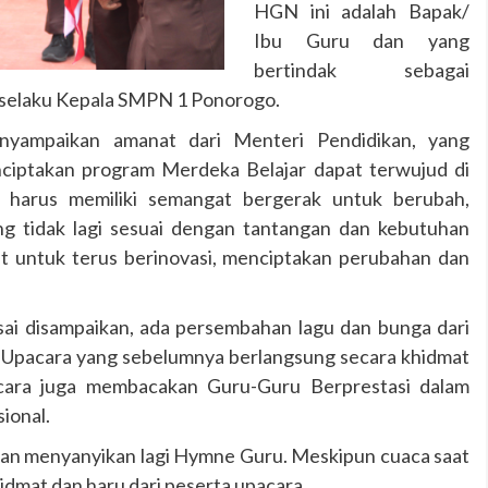
HGN ini adalah Bapak/
Ibu Guru dan yang
bertindak sebagai
 selaku Kepala SMPN 1 Ponorogo.
yampaikan amanat dari Menteri Pendidikan, yang
nciptakan program Merdeka Belajar dapat terwujud di
ga harus memiliki semangat bergerak untuk berubah,
ng tidak lagi sesuai dengan tantangan dan kebutuhan
at untuk terus berinovasi, menciptakan perubahan dan
sai disampaikan, ada persembahan lagu dan bunga dari
is. Upacara yang sebelumnya berlangsung secara khidmat
acara juga membacakan Guru-Guru Berprestasi dalam
ional.
gan menyanyikan lagi Hymne Guru. Meskipun cuaca saat
idmat dan haru dari peserta upacara.