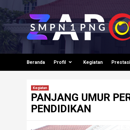
Skip
to
content
Beranda
Profil
Kegiatan
Prestas
Kegiatan
PANJANG UMUR PE
PENDIDIKAN