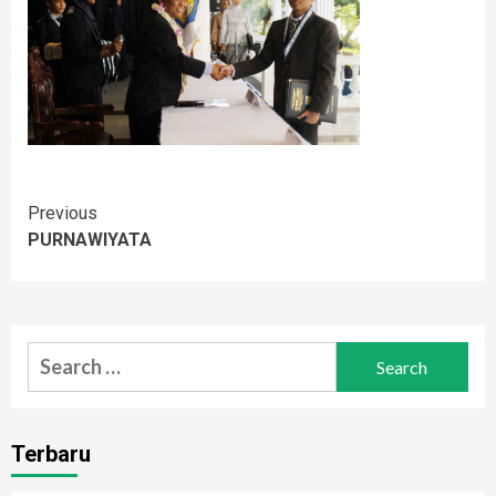
Continue
Previous
PURNAWIYATA
Reading
Search
for:
Terbaru