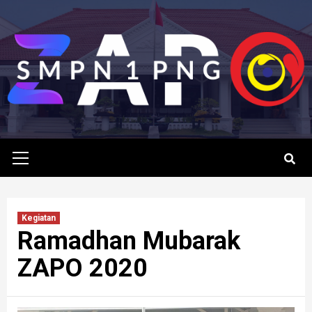
Skip
to
content
Primary
Menu
Kegiatan
Ramadhan Mubarak
ZAPO 2020