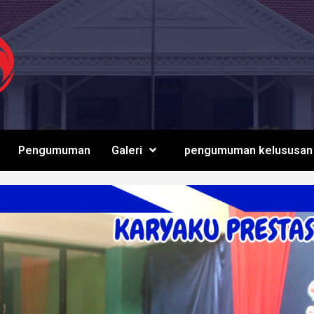
Pengumuman
Galeri
pengumuman kelususan