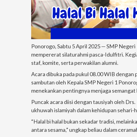
Ponorogo, Sabtu 5 April 2025 — SMP Negeri 1
mempererat silaturahmi pasca-Idulfitri. Kegia
staf, komite, serta perwakilan alumni.
Acara dibuka pada pukul 08.00 WIB dengan pe
sambutan oleh Kepala SMP Negeri 1 Ponorogo
menekankan pentingnya menjaga semangat k
Puncak acara diisi dengan tausiyah oleh Dr
ukhuwah islamiyah dalam kehidupan sehari-ha
“Halal bi halal bukan sekadar tradisi, melai
antara sesama,” ungkap beliau dalam cerama