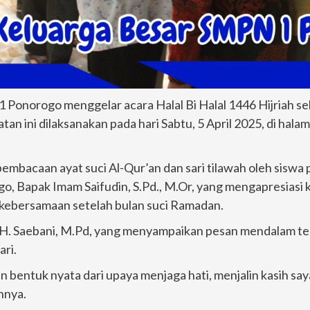
 Ponorogo menggelar acara Halal Bi Halal 1446 Hijriah se
tan ini dilaksanakan pada hari Sabtu, 5 April 2025, di halam
mbacaan ayat suci Al-Qur’an dan sari tilawah oleh siswa 
, Bapak Imam Saifudin, S.Pd., M.Or, yang mengapresiasi 
ebersamaan setelah bulan suci Ramadan.
s. H. Saebani, M.Pd, yang menyampaikan pesan mendalam t
ri.
nkan bentuk nyata dari upaya menjaga hati, menjalin kasih s
hnya.