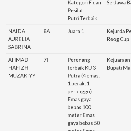
Kategori F dan
Se-Jawa Ba
Pesilat
Putri Terbaik
NAIDA
8A
Juara 1
Kejurda Per
AURELIA
Reog Cup
SABRINA
AHMAD
7I
Perenang
Kejuaraan
HAFIZH
terbaik KU 3
Bupati Ma
MUZAKIYY
Putra (4 emas,
1 perak, 1
perunggu)
Emas gaya
bebas 100
meter Emas
gaya bebas 50
meter Emas