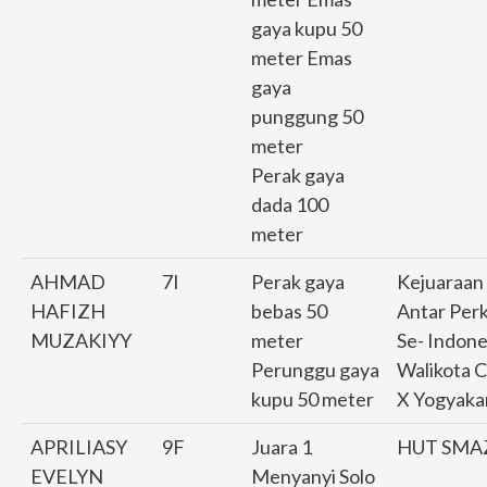
gaya kupu 50
meter Emas
gaya
punggung 50
meter
Perak gaya
dada 100
meter
AHMAD
7I
Perak gaya
Kejuaraan
HAFIZH
bebas 50
Antar Per
MUZAKIYY
meter
Se- Indone
Perunggu gaya
Walikota 
kupu 50 meter
X Yogyaka
APRILIASY
9F
Juara 1
HUT SMA
EVELYN
Menyanyi Solo