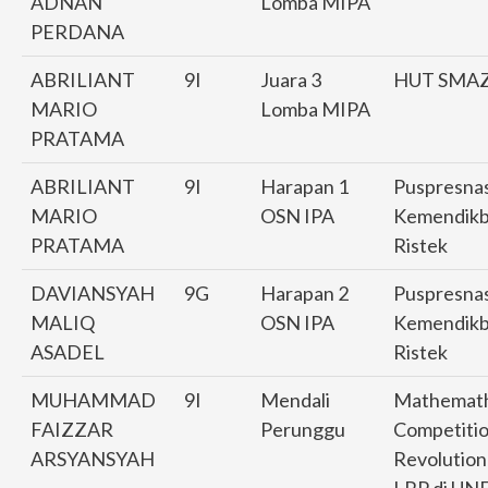
ADNAN
Lomba MIPA
PERDANA
ABRILIANT
9I
Juara 3
HUT SMA
MARIO
Lomba MIPA
PRATAMA
ABRILIANT
9I
Harapan 1
Puspresna
MARIO
OSN IPA
Kemendik
PRATAMA
Ristek
DAVIANSYAH
9G
Harapan 2
Puspresna
MALIQ
OSN IPA
Kemendik
ASADEL
Ristek
MUHAMMAD
9I
Mendali
Mathemath
FAIZZAR
Perunggu
Competiti
ARSYANSYAH
Revolution