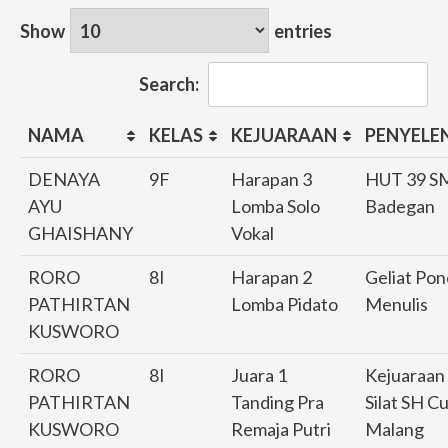
Show
entries
Search:
NAMA
KELAS
KEJUARAAN
PENYELE
DENAYA
9F
Harapan 3
HUT 39 S
AYU
Lomba Solo
Badegan
GHAISHANY
Vokal
RORO
8I
Harapan 2
Geliat Po
PATHIRTAN
Lomba Pidato
Menulis
KUSWORO
RORO
8I
Juara 1
Kejuaraan
PATHIRTAN
Tanding Pra
Silat SH C
KUSWORO
Remaja Putri
Malang