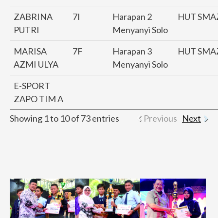
ZABRINA
7I
Harapan 2
HUT SMA
PUTRI
Menyanyi Solo
MARISA
7F
Harapan 3
HUT SMA
AZMI ULYA
Menyanyi Solo
E-SPORT
ZAPO TIM A
Showing 1 to 10 of 73 entries
Previous
Next