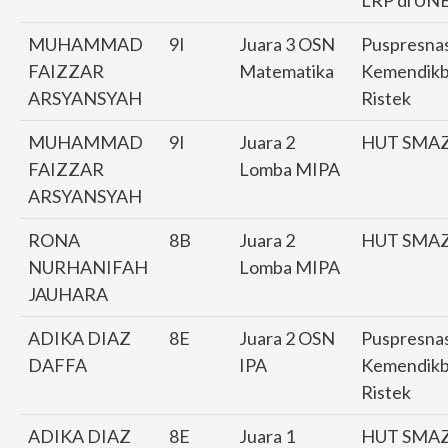
LRP di UN
MUHAMMAD
9I
Juara 3 OSN
Puspresna
FAIZZAR
Matematika
Kemendik
ARSYANSYAH
Ristek
MUHAMMAD
9I
Juara 2
HUT SMA
FAIZZAR
Lomba MIPA
ARSYANSYAH
RONA
8B
Juara 2
HUT SMA
NURHANIFAH
Lomba MIPA
JAUHARA
ADIKA DIAZ
8E
Juara 2 OSN
Puspresna
DAFFA
IPA
Kemendik
Ristek
ADIKA DIAZ
8E
Juara 1
HUT SMA