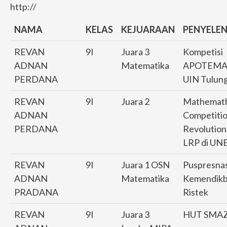
http://
NAMA
KELAS
KEJUARAAN
PENYELE
REVAN
9I
Juara 3
Kompetisi
ADNAN
Matematika
APOTEMA 
PERDANA
UIN Tulun
REVAN
9I
Juara 2
Mathemath
ADNAN
Competiti
PERDANA
Revolution
LRP di UN
REVAN
9I
Juara 1 OSN
Puspresna
ADNAN
Matematika
Kemendik
PRADANA
Ristek
REVAN
9I
Juara 3
HUT SMA