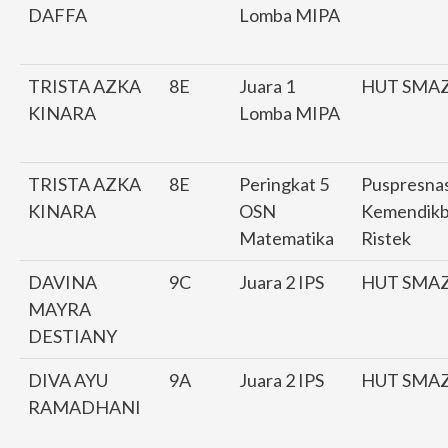
DAFFA
Lomba MIPA
TRISTA AZKA
8E
Juara 1
HUT SMA
KINARA
Lomba MIPA
TRISTA AZKA
8E
Peringkat 5
Puspresna
KINARA
OSN
Kemendik
Matematika
Ristek
DAVINA
9C
Juara 2 IPS
HUT SMA
MAYRA
DESTIANY
DIVA AYU
9A
Juara 2 IPS
HUT SMA
RAMADHANI