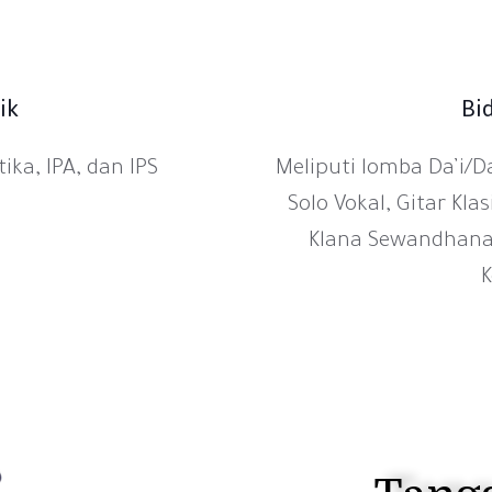
ik
Bi
ka, IPA, dan IPS
Meliputi lomba Da’i/Da
Solo Vokal, Gitar Kl
Klana Sewandhana,