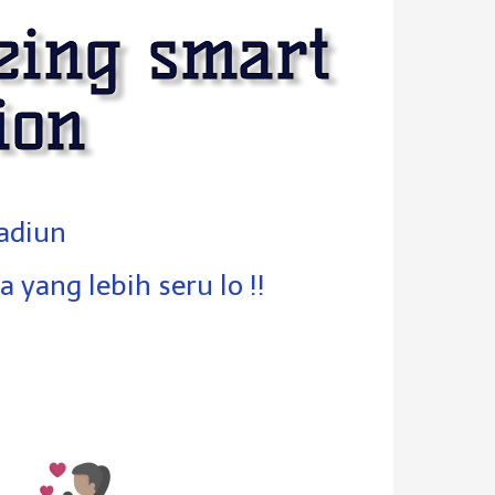
being smart
ion
Madiun
yang lebih seru lo !!