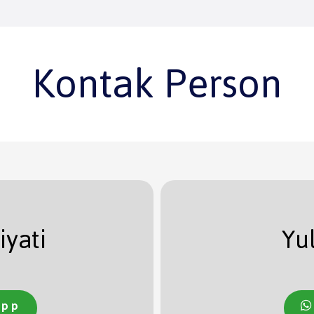
Kontak Person
iyati
Yu
App