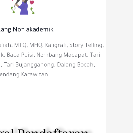
dang Non akademik
’iah, MTQ, MHQ, Kaligrafi, Story Telling,
asik, Baca Puisi, Nembang Macapat, Tari
 Tari Bujangganong, Dalang Bocah,
Kendang Karawitan